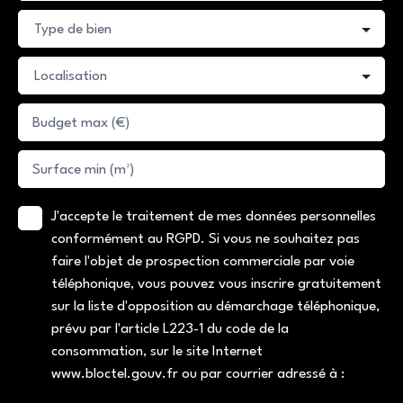
déplacements, le bus est à 5 min à pied et l'hôpital est à 5
Type de bien
min en voiture. De plus, cet appartement est éligible à
l'internet haut débit et à la fibre. Ne manquez pas cette
Localisation
opportunité de vous approprier un bien au potentiel
immense, prêt à être transformé selon vos envies.
Budget max (€)
Contactez nous dès maintenant pour une visite et laissez-
vous séduire par ce petit bijou à rénover.
Surface min (m²)
J'accepte le traitement de mes données personnelles
conformément au RGPD. Si vous ne souhaitez pas
faire l'objet de prospection commerciale par voie
téléphonique, vous pouvez vous inscrire gratuitement
sur la liste d'opposition au démarchage téléphonique,
prévu par l'article L223-1 du code de la
consommation, sur le site Internet
www.bloctel.gouv.fr ou par courrier adressé à :