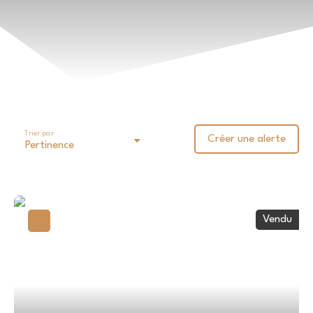
Type d'offre
Vente
Type de bien
Appartement
Localisation
Budget max (€)
Trier par
Créer une alerte
Pertinence
Surface min (m²)
Rechercher
Vendu