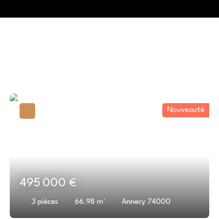
Vous apprécierez
également
Nouveauté
495 000
€
3
pièces
66.98
m²
Annecy 74000